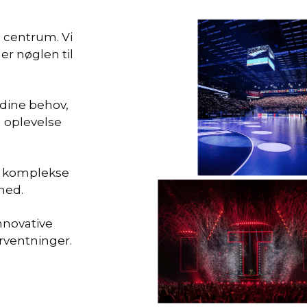
i centrum. Vi
er nøglen til
 dine behov,
in oplevelse
st komplekse
hed.
nnovative
rventninger.