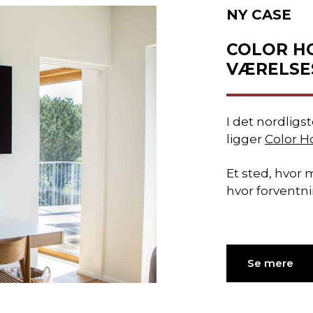
NY CASE
COLOR H
VÆRELSE
I det nordligs
ligger
Color H
Et sted, hvor m
hvor forventni
Se mere