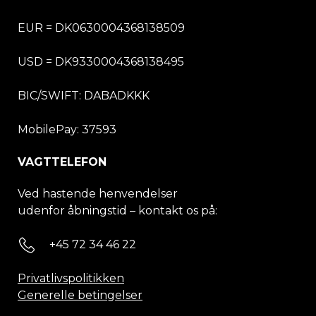
EUR = DK0630004368138509
USD = DK9330004368138495
BIC/SWIFT:
DABADKKK
MobilePay: 37593
VAGTTELEFON
Ved hastende henvendelser
udenfor åbningstid – kontakt os på:
+45 72 34 46 22
Privatlivspolitikken
Generelle betingelser