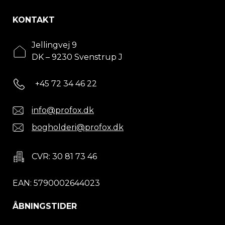
KONTAKT
Jellingvej 9
DK – 9230 Svenstrup J
+45 72 34 46 22
info@profox.dk
bogholderi@profox.dk
CVR: 30 81 73 46
EAN: 5790002644023
ÅBNINGSTIDER