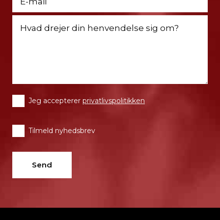
Jeg accepterer
privatlivspolitikken
Tilmeld nyhedsbrev