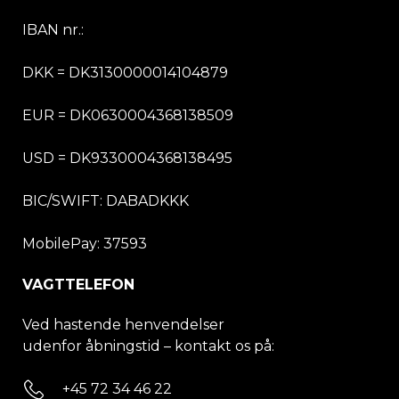
IBAN nr.:
DKK = DK3130000014104879
EUR = DK0630004368138509
USD = DK9330004368138495
BIC/SWIFT:
DABADKKK
MobilePay: 37593
VAGTTELEFON
Ved hastende henvendelser
udenfor åbningstid – kontakt os på:
+45 72 34 46 22