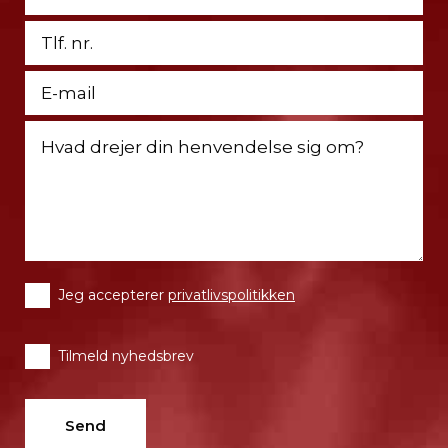
Jeg accepterer
privatlivspolitikken
Tilmeld nyhedsbrev