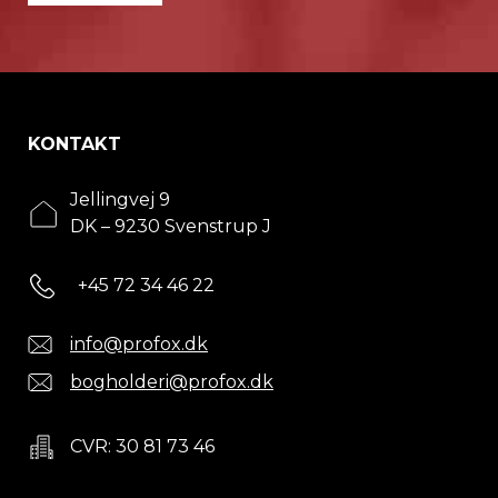
KONTAKT
Jellingvej 9
DK – 9230 Svenstrup J
+45 72 34 46 22
info@profox.dk
bogholderi@profox.dk
CVR: 30 81 73 46