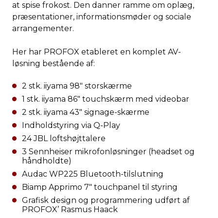
at spise frokost. Den danner ramme om oplæg,
præsentationer, informationsmøder og sociale
arrangementer.
Her har PROFOX etableret en komplet AV-
løsning bestående af:
2 stk. iiyama 98″ storskærme
1 stk. iiyama 86″ touchskærm med videobar
2 stk. iiyama 43″ signage-skærme
Indholdstyring via Q-Play
24 JBL loftshøjttalere
3 Sennheiser mikrofonløsninger (headset og
håndholdte)
Audac WP225 Bluetooth-tilslutning
Biamp Apprimo 7″ touchpanel til styring
Grafisk design og programmering udført af
PROFOX’ Rasmus Haack