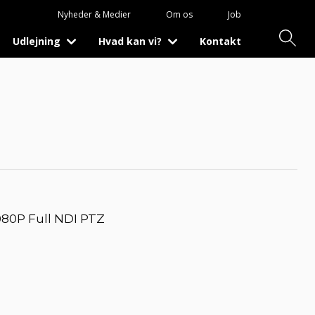
Nyheder & Medier
Om os
Job
Udlejning
Hvad kan vi?
Kontakt
080P Full NDI PTZ