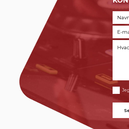
KON
Jeg