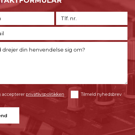
TAKTFORMULAR
 accepterer
privatlivspolitikken
Tilmeld nyhedsbrev