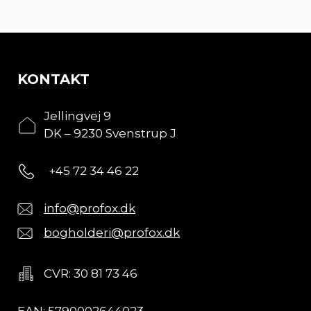
KONTAKT
Jellingvej 9
DK – 9230 Svenstrup J
+45 72 34 46 22
info@profox.dk
bogholderi@profox.dk
CVR: 30 81 73 46