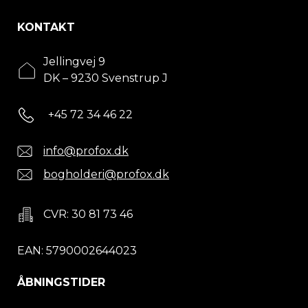
KONTAKT
Jellingvej 9
DK – 9230 Svenstrup J
+45 72 34 46 22
info@profox.dk
bogholderi@profox.dk
CVR: 30 81 73 46
EAN: 5790002644023
ÅBNINGSTIDER