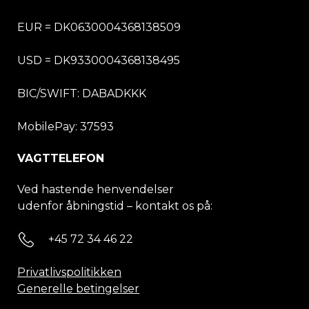
EUR = DK0630004368138509
USD = DK9330004368138495
BIC/SWIFT:
DABADKKK
MobilePay: 37593
VAGTTELEFON
Ved hastende henvendelser
udenfor åbningstid – kontakt os på:
+45 72 34 46 22
Privatlivspolitikken
Generelle betingelser