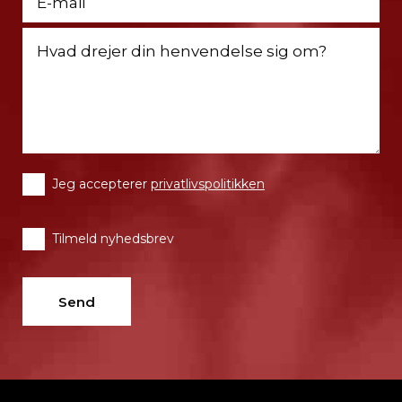
Jeg accepterer
privatlivspolitikken
Tilmeld nyhedsbrev